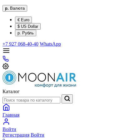
р.
Валюта
€ Euro
$ US Dollar
р. Рубль
+7 927 068-40-40
WhatsApp
Каталог
Главная
Войти
Регистрация
Войти