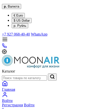
р.
Валюта
€ Euro
$ US Dollar
р. Рубль
+7 927 068-40-40
WhatsApp
Каталог
Главная
Войти
Регистрация
Войти