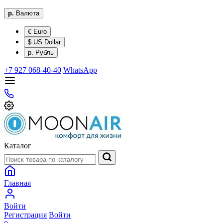
р.
Валюта
€ Euro
$ US Dollar
р. Рубль
+7 927 068-40-40
WhatsApp
Каталог
Главная
Войти
Регистрация
Войти